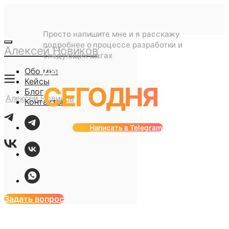
Просто напишите мне и я расскажу
подробнее о процессе разработки и
Алексей Новиков
следующих шагах
Давайте начнем
Обо мне
Кейсы
СЕГОДНЯ
Блог
Алексей Новиков
Контакты
Осталось 3 места на
Написать в Telegram
{current_month}
Задать вопрос