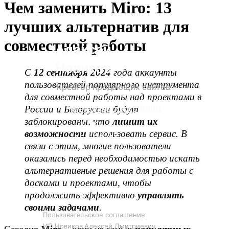
Чем заменить Miro: 13
лучших альтернатив для
совместной работы
Алексей
Новиков
С
12 сентября 2024
года аккаунты
пользователей популярного инструмента
Креатор продающих сайтов
для совместной работы над проектами в
@alex_support_baltu
России и Белоруссии будут
заблокированы, что
лишит их
‪+7 993
возможности
использовать сервис. В
457‑74‑46‬
связи с этим, многие пользователи
оказались перед необходимостью искать
альтернативные решения для работы с
досками и проектами, чтобы
продолжить эффективно
управлять
своими задачами
.
Пользовательское соглашение
ИП Новиков Алексей Дмитриевич