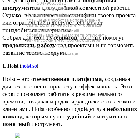
Сегодня
Miro
– один из самых
популярных
ИНН 504796606822
инструментов
для удалённой совместной работы.
ОГРНИП 323508100300862
Однако, в зависимости от специфики твоего проекта
Используются файлы cookie для
повышения удобства использования
или ограничений в доступе, тебе может
сайта. Если вы не хотите, чтобы ваши
понадобиться альтернатива.
пользовательские данные
обрабатывались, вы можете отключить
Собрал для тебя
13 сервисов
, которые помогут
файлы cookie в настройках браузера.
продолжить работу
над проектами и не тормозить
Используется Freepik
развитие твоего продукта.
©2025 Алексей Новиков
1. Holst (
holst.so
)
Holst – это
отечественная платформа
, созданная
для тех, кто ценит простоту и эффективность. Этот
сервис позволяет работать в режиме реального
времени, создавая и редактируя доски с коллегами и
клиентами. Holst особенно подойдёт для
небольших
команд
, которым нужен
удобный
и интуитивно
понятный
инструмент.