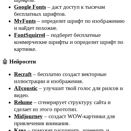
Google Fonts
– даст доступ к тысячам
бесплатных шрифтов.
MyFonts
– определит шрифт по изображению
и найдет похожие.
FontSquirrel
– подберет бесплатные
коммерческие шрифты и определит шрифт по
картинке.
🤖
Нейросети
Recraft
– бесплатно создаст векторные
иллюстрации и изображения.
AI|coustic
– улучшит твой голос для рилсов и
видео.
Relume
– сгенерирует структуру сайта и
сделает из этого прототип.
Midjourney
– создаст WOW-картинки для
привлечения внимания.
Krea
– поможет расширить, изменить и