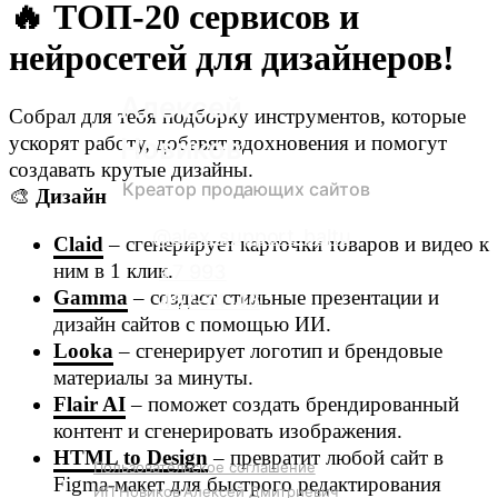
🔥 ТОП-20 сервисов и
нейросетей для дизайнеров!
Алексей
Собрал для тебя подборку инструментов, которые
ускорят работу, добавят вдохновения и помогут
Новиков
создавать крутые дизайны.
Креатор продающих сайтов
🎨
Дизайн
@alex_support_baltu
Claid
– сгенерирует карточки товаров и видео к
ним в 1 клик.
‪+7 993
Gamma
– создаст стильные презентации и
457‑74‑46‬
дизайн сайтов с помощью ИИ.
Looka
– сгенерирует логотип и брендовые
материалы за минуты.
Flair AI
– поможет создать брендированный
контент и сгенерировать изображения.
HTML to Design
– превратит любой сайт в
Пользовательское соглашение
Figma-макет для быстрого редактирования
ИП Новиков Алексей Дмитриевич