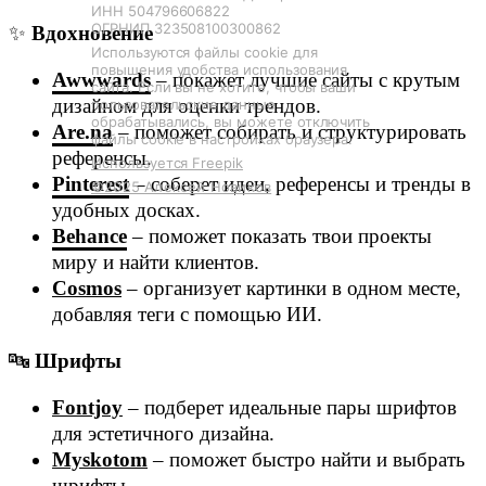
ИНН 504796606822
ОГРНИП 323508100300862
✨
Вдохновение
Используются файлы cookie для
повышения удобства использования
Awwwards
– покажет лучшие сайты с крутым
сайта. Если вы не хотите, чтобы ваши
дизайном для оценки трендов.
пользовательские данные
обрабатывались, вы можете отключить
Are.na
– поможет собирать и структурировать
файлы cookie в настройках браузера.
референсы.
Используется Freepik
Pinterest
– соберет идеи, референсы и тренды в
©2025 Алексей Новиков
удобных досках.
Behance
– поможет показать твои проекты
миру и найти клиентов.
Cosmos
– организует картинки в одном месте,
добавляя теги с помощью ИИ.
🔤
Шрифты
Fontjoy
– подберет идеальные пары шрифтов
для эстетичного дизайна.
Myskotom
– поможет быстро найти и выбрать
шрифты.