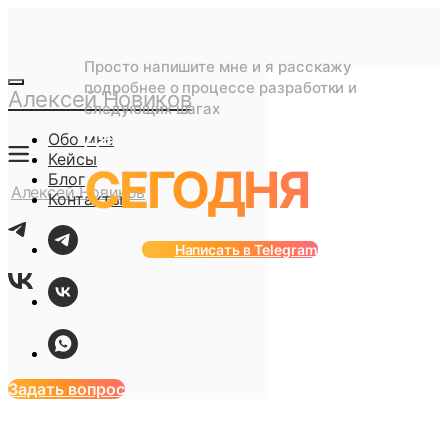
Просто напишите мне и я расскажу
подробнее о процессе разработки и
Алексей Новиков
следующих шагах
Давайте начнем
Обо мне
Кейсы
СЕГОДНЯ
Блог
Алексей Новиков
Контакты
Осталось 3 места на
Написать в Telegram
{current_month}
Задать вопрос